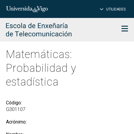
CE
Insertar
UTILIDADES
BUSCAR
palabras
para
char
buscar
Men
Matemáticas:
Probabilidad y
estadística
Código:
G301107
Acrónimo: