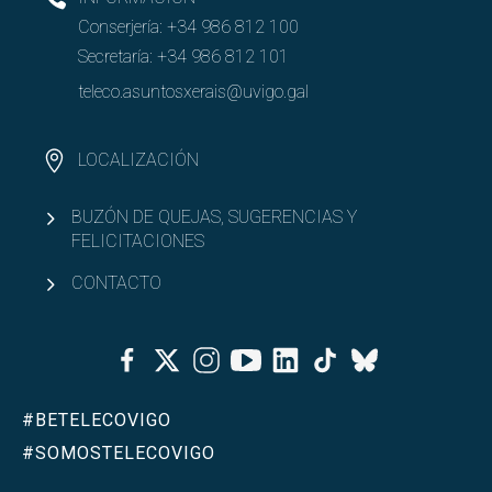
Conserjería:
+34 986 812 100
Secretaría:
+34 986 812 101
teleco.asuntosxerais@uvigo.gal
LOCALIZACIÓN
BUZÓN DE QUEJAS, SUGERENCIAS Y
FELICITACIONES
CONTACTO
Facebook
Twitter
Instagram
Youtube
Linkedin
Tiktok
Bluesky
#BETELECOVIGO
#SOMOSTELECOVIGO