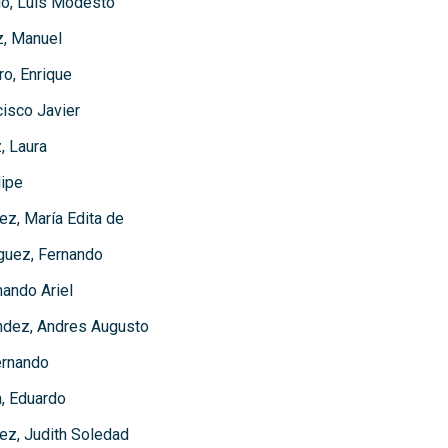
o, Luis Modesto
z, Manuel
o, Enrique
cisco Javier
, Laura
ipe
z, María Edita de
uez, Fernando
nando Ariel
ndez, Andres Augusto
ernando
, Eduardo
ez, Judith Soledad