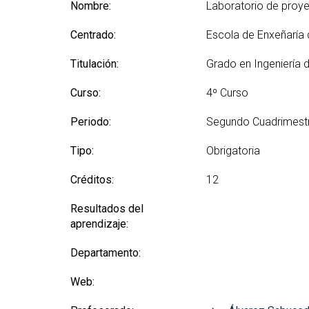
(GETT)
Nombre:
Laboratorio de proy
Más
Redes sociales y Listas
Prácticas 
Bachelor Degree in
Ci
de correo
Centrado:
Escola de Enxeñaría
Telecommunication
Más
Technologies Engineering
(M2
Titulación:
Grado en Ingeniería 
(BTTE)
Más
Bachelor Degree in
Curso:
4º Curso
po
Telecommunication
Technologies Engineering -Old
Más
Periodo:
Segundo Cuadrimest
Curriculum (BTTE)
de 
(M
Programa Académico con
Tipo:
Obrigatoria
Recorrido Sucesivo (PARS)
Más
Créditos:
12
de 
Programa Académico con
Recorrido Sucesivo - Plan Viejo
Más
Resultados del
(PARS)
Rea
aprendizaje:
Departamento:
Web: