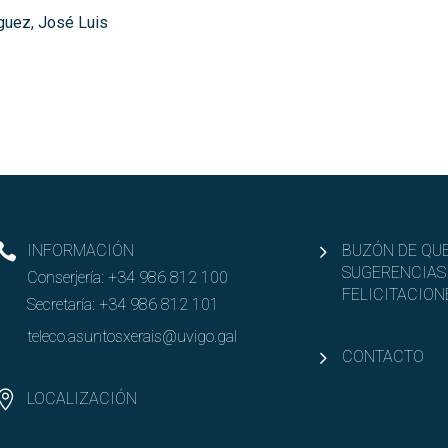
guez, José Luis
INFORMACIÓN
BUZÓN DE QUE
SUGERENCIAS
Conserjería:
+34 986 812 100
FELICITACION
Secretaría:
+34 986 812 101
teleco.asuntosxerais@uvigo.gal
CONTACTO
LOCALIZACIÓN