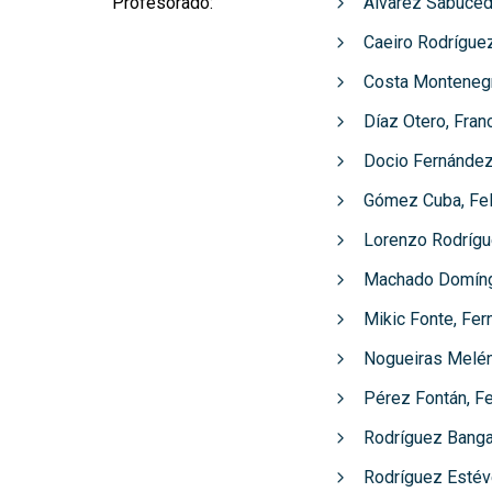
Profesorado:
Álvarez Sabuced
Caeiro Rodrígue
Costa Montenegr
Díaz Otero, Fran
Docio Fernández
Gómez Cuba, Fel
Lorenzo Rodrígue
Machado Domíng
Mikic Fonte, Fer
Nogueiras Melé
Pérez Fontán, F
Rodríguez Banga
Rodríguez Estév