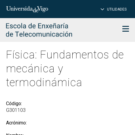
CE
Insertar
UTILIDADES
BUSCAR
palabras
para
char
buscar
Men
Física: Fundamentos de
mecánica y
termodinámica
Código:
G301103
Acrónimo: