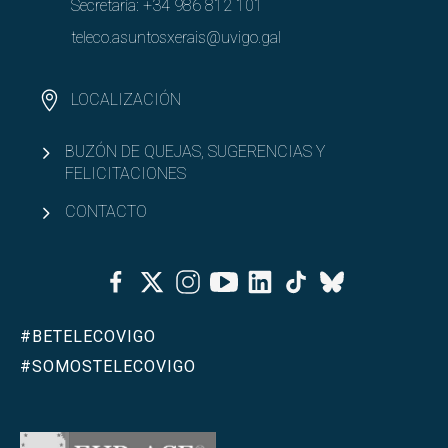
Secretaría:
+34 986 812 101
teleco.asuntosxerais@uvigo.gal
LOCALIZACIÓN
BUZÓN DE QUEJAS, SUGERENCIAS Y
FELICITACIONES
CONTACTO
Facebook
Twitter
Instagram
Youtube
Linkedin
Tiktok
Bluesky
#BETELECOVIGO
#SOMOSTELECOVIGO