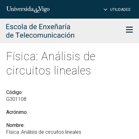
CE
Insertar
UTILIDADES
BUSCAR
palabras
para
char
buscar
Men
Física: Análisis de
circuitos lineales
Código:
G301108
Acrónimo:
Nombre:
Física: Análisis de circuitos lineales