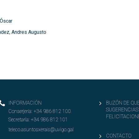
 Óscar
ndez, Andres Augusto
INFORMACIÓN
BUZÓN DE QUE
SUGERENCIAS
Conserjería:
+34 986 812 100
FELICITACION
Secretaría:
+34 986 812 101
teleco.asuntosxerais@uvigo.gal
CONTACTO