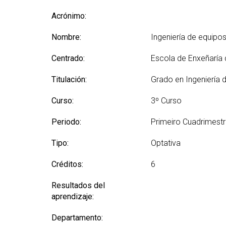
(GETT)
Más
Redes sociales y Listas
Prácticas 
Acrónimo:
Bachelor Degree in
Ci
de correo
Telecommunication
Más
Nombre:
Technologies Engineering
Ingeniería de equipo
(M2
(BTTE)
Centrado:
Escola de Enxeñaría
Más
Bachelor Degree in
po
Telecommunication
Titulación:
Grado en Ingeniería 
Technologies Engineering -Old
Más
Curriculum (BTTE)
de 
Curso:
3º Curso
(M
Programa Académico con
Recorrido Sucesivo (PARS)
Periodo:
Primeiro Cuadrimest
Más
de 
Programa Académico con
Tipo:
Optativa
Recorrido Sucesivo - Plan Viejo
Más
(PARS)
Rea
Créditos:
6
Resultados del
aprendizaje:
Departamento: