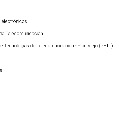
S
ter interuniversitario en
en empresas
Servicios i
Prevención de riesgos
berSeguridad (MUniCS)
D
laborales
Espacios y
T
ter en Matemática Industrial
s electrónicos
Biblioteca
i)
D
Programas de
C
 de Telecomunicación
ter Internacional en Visión
doctorado
r Computador (imcv)
O
de Tecnologías de Telecomunicación - Plan Viejo (GETT)
ter en Ciencia y Tecnologías
DocTIC
la Información Cuántica
Matemáticas y Aplicacione
QIST)
Métodos Matemáticos y
re
ter Universitario en Internet
Simulación Numérica
las Cosas - IoT (MUIoT)
ter Universitario en
lidad Extendida (masterXR)