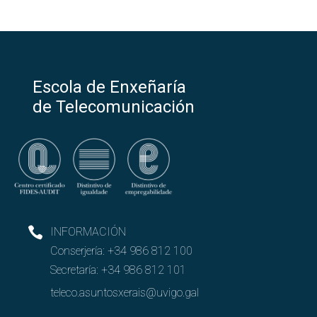
Escola de Enxeñaría
de Telecomunicación
INFORMACIÓN
Conserjería:
+34 986 812 100
Secretaría:
+34 986 812 101
teleco.asuntosxerais@uvigo.gal