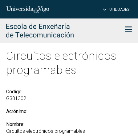
CE
Insertar
UTILIDADES
BUSCAR
palabras
para
char
buscar
Men
Circuítos electrónicos
programables
Código:
G301302
Acrónimo:
Nombre:
Circuítos electrónicos programables