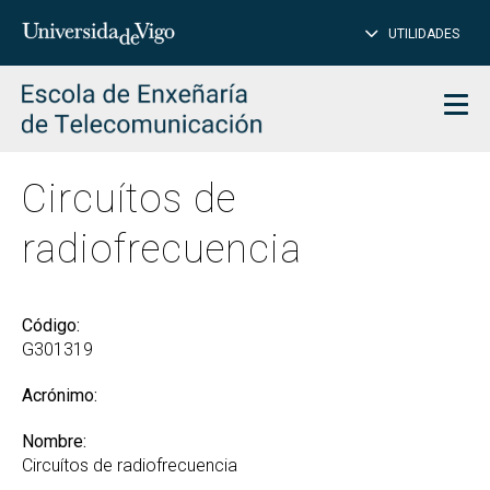
CE
Insertar
UTILIDADES
BUSCAR
palabras
para
char
buscar
Men
Circuítos de
radiofrecuencia
Código:
G301319
Acrónimo:
Nombre:
Circuítos de radiofrecuencia