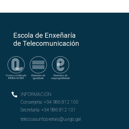
Escola de Enxeñaría
de Telecomunicación
INFORMACIÓN
Conserjería:
+34 986 812 100
Secretaría:
+34 986 812 101
teleco.asuntosxerais@uvigo.gal