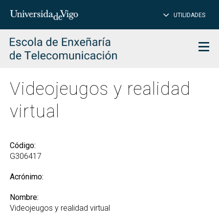
CE
Insertar
UTILIDADES
BUSCAR
palabras
para
char
buscar
Men
Videojeugos y realidad
virtual
Código:
G306417
Acrónimo:
Nombre:
Videojeugos y realidad virtual