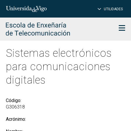
CE
Insertar
UTILIDADES
BUSCAR
palabras
para
char
buscar
Men
Sistemas electrónicos
para comunicaciones
digitales
Código:
G306318
Acrónimo: