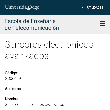
CE
Insertar
UTILIDADES
BUSCAR
palabras
para
char
buscar
Men
Sensores electrónicos
avanzados
Código:
G306409
Acrónimo:
Nombre:
Sensores electrónicos avanzados