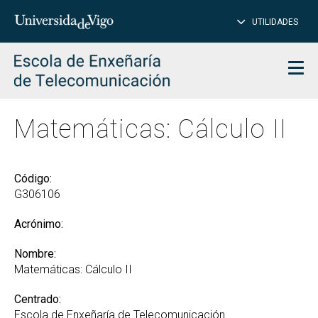
CE
Insertar
UTILIDADES
BUSCAR
palabras
para
char
buscar
Men
Matemáticas: Cálculo II
Código:
G306106
Acrónimo:
Nombre:
Matemáticas: Cálculo II
Centrado:
Escola de Enxeñaría de Telecomunicación