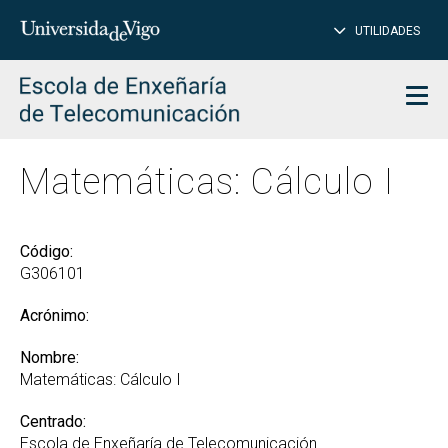
CE
Insertar
UTILIDADES
BUSCAR
palabras
para
char
buscar
Men
Matemáticas: Cálculo I
Código:
G306101
Acrónimo:
Nombre:
Matemáticas: Cálculo I
Centrado:
Escola de Enxeñaría de Telecomunicación