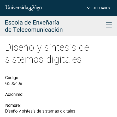
CE
Insertar
UTILIDADES
BUSCAR
palabras
para
char
buscar
Men
Diseño y síntesis de
sistemas digitales
Código:
G306408
Acrónimo:
Nombre:
Diseño y síntesis de sistemas digitales