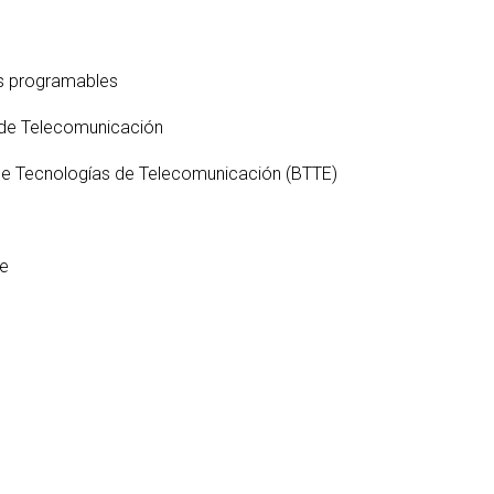
S
ter interuniversitario en
en empresas
Servicios i
Prevención de riesgos
berSeguridad (MUniCS)
D
laborales
Espacios y
T
ter en Matemática Industrial
os programables
Biblioteca
i)
D
Programas de
C
 de Telecomunicación
ter Internacional en Visión
doctorado
r Computador (imcv)
O
de Tecnologías de Telecomunicación (BTTE)
ter en Ciencia y Tecnologías
DocTIC
la Información Cuántica
Matemáticas y Aplicacione
QIST)
Métodos Matemáticos y
re
ter Universitario en Internet
Simulación Numérica
las Cosas - IoT (MUIoT)
ter Universitario en
lidad Extendida (masterXR)