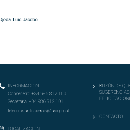
Ojeda, Luís Jacobo
INFORMACIÓN
BUZÓN DE QUE
SUGERENCIAS
Conserjería:
+34 986 812 100
FELICITACION
Secretaría:
+34 986 812 101
teleco.asuntosxerais@uvigo.gal
CONTACTO
LOCALIZACIÓN